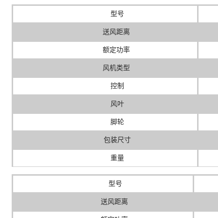
型号
送风距离
额定功率
风机类型
控制
风叶
脚轮
包装尺寸
重量
型号
送风距离