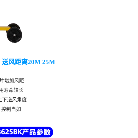
送风距离20M 25M
流片增加风距
使用寿命较长
节上下送风角度
，控制自如